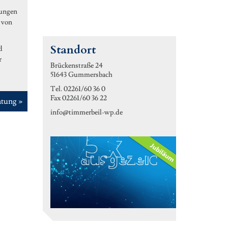
fungen
 von
Standort
d
r
Brückenstraße 24
51643 Gummersbach
Tel. 02261/60 36 0
Fax 02261/60 36 22
atung »
info@timmerbeil-wp.de