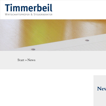
Start »
News
Ne